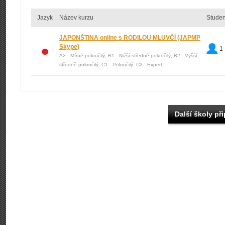
Jazyk
Název kurzu
Studen
JAPONŠTINA online s RODILOU MLUVČÍ
(JAPMP
Skype)
1 
A2 - Mírně pokročilý, B1 - Nižší-středně pokročilý, B2 - Vyšší-
středně pokročilý, C1 - Pokročilý, C2 - Expert
Další školy při