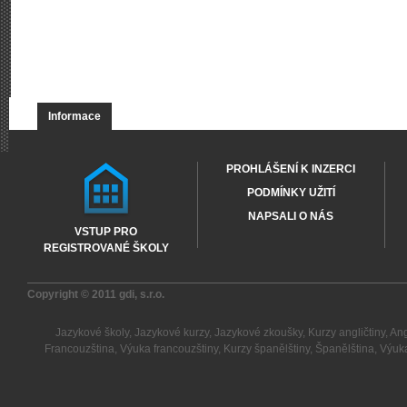
Informace
PROHLÁŠENÍ K INZERCI
PODMÍNKY UŽITÍ
NAPSALI O NÁS
VSTUP PRO
REGISTROVANÉ ŠKOLY
Copyright © 2011
gdi, s.r.o.
Jazykové školy
,
Jazykové kurzy
,
Jazykové zkoušky
,
Kurzy angličtiny
,
Ang
Francouzština
,
Výuka francouzštiny
,
Kurzy španělštiny
,
Španělština
,
Výuka