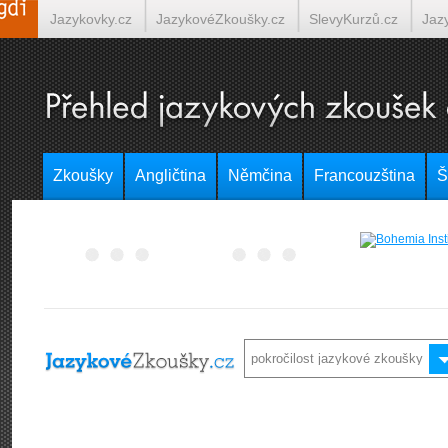
Jazykovky.cz
JazykovéZkoušky.cz
SlevyKurzů.cz
Jaz
Španělština on-line
Italština on-line
Tlumočení-Překlady.
Zkoušky
Angličtina
Němčina
Francouzština
Š