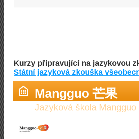
Kurzy připravující na jazykovou 
Státní jazyková zkouška všeobec
Mangguo 芒果
Jazyková škola Mangguo