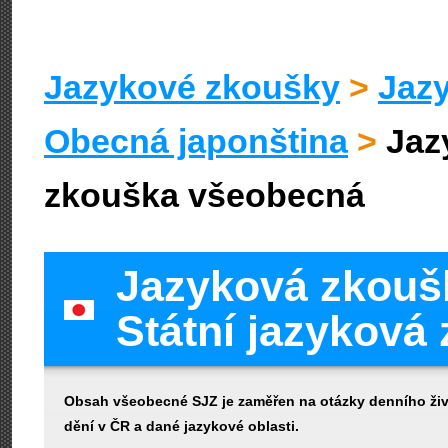
Jazykové zkoušky
>
Jaz
Obecná japonština
>
Jaz
zkouška všeobecná
Jazyková zkoušk
Státní jazyková
Obsah všeobecné SJZ je zaměřen na otázky denního živo
dění v ČR a dané jazykové oblasti.