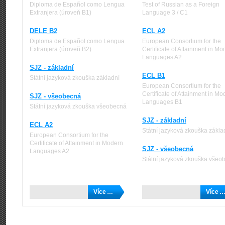
Diploma de Español como Lengua
Test of Russian as a Foreign
Extranjera (úroveň B1)
Language 3 / C1
DELE B2
ECL A2
Diploma de Español como Lengua
European Consortium for the
Extranjera (úroveň B2)
Certificate of Attainment in Mo
Languages A2
SJZ - základní
ECL B1
Státní jazyková zkouška základní
European Consortium for the
Certificate of Attainment in Mo
SJZ - všeobecná
Languages B1
Státní jazyková zkouška všeobecná
SJZ - základní
ECL A2
Státní jazyková zkouška zákla
European Consortium for the
Certificate of Attainment in Modern
SJZ - všeobecná
Languages A2
Státní jazyková zkouška všeo
Více …
Více 