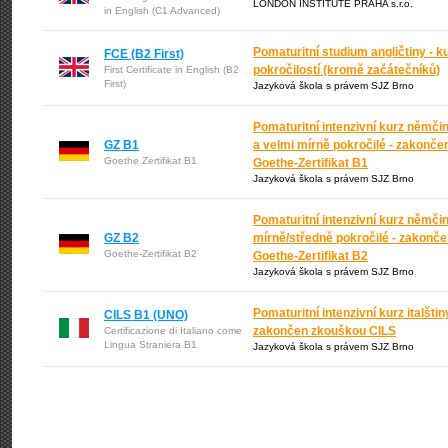
LONDON INSTITUTE PRAHA s.r.o.
in English (C1 Advanced)
Pomaturitní studium angličtiny - 
FCE (B2 First)
pokročilostí (kromě začátečníků)
First Certificate in English (B2
First)
Jazyková škola s právem SJZ Brno
Pomaturitní intenzivní kurz němči
GZ B1
a velmi mírně pokročilé - zakonč
Goethe Zertifikat B1
Goethe-Zertifikat B1
Jazyková škola s právem SJZ Brno
Pomaturitní intenzivní kurz němči
GZ B2
mírně/středně pokročilé - zakonč
Goethe-Zertifikat B2
Goethe-Zertifikat B2
Jazyková škola s právem SJZ Brno
Pomaturitní intenzivní kurz italšti
CILS B1 (UNO)
zakončen zkouškou CILS
Certificazione di Italiano come
Lingua Straniera B1
Jazyková škola s právem SJZ Brno