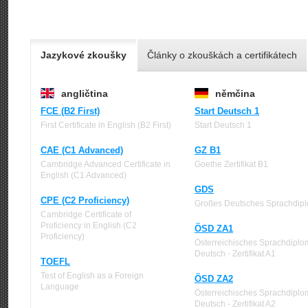
Jazykové zkoušky
Články o zkouškách a certifikátech
angličtina
němčina
FCE (B2 First)
Start Deutsch 1
First Certificate in English (B2 First)
Start Deutsch 1
CAE (C1 Advanced)
GZ B1
Cambridge Advanced Certificate in
Goethe Zertifikat B1
English (C1 Advanced)
GDS
CPE (C2 Proficiency)
Großes Deutsches Sprachdip
Cambridge Certificate of
Proficiency in English (C2
ÖSD ZA1
Proficiency)
Österreichisches Sprachdiplo
Deutsch - Zertifikat A1
TOEFL
Test of English as a Foreign
ÖSD ZA2
Language
Österreichisches Sprachdiplo
Deutsch - Zertifikat A2