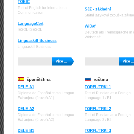
TOEIC
Test of English for International
SJZ - základní
Communication
Státní jazyková zkouška zákla
LanguageCert
WiDaf
IESOL-ISESOL
Deutsch als Fremdsprache in 
Wirtschaft
Linguaskill Business
Linguaskill Business
Více …
Více 
španělština
ruština
DELE A1
TORFL/TRKI 1
Diploma de Español como Lengua
Test of Russian as a Foreign
Extranjera (úroveň A1)
Language 1 / B1
DELE A2
TORFL/TRKI 2
Diploma de Español como Lengua
Test of Russian as a Foreign
Extranjera (úroveň A2)
Language 2 / B2
DELE B1
TORFL/TRKI 3