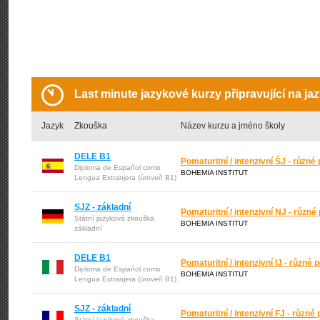
Last minute jazykové kurzy připravující na j
Jazyk
Zkouška
Název kurzu a jméno školy
DELE B1
Pomaturitní / intenzivní ŠJ - různé 
Diploma de Español como
BOHEMIA INSTITUT
Lengua Extranjera (úroveň B1)
SJZ - základní
Pomaturitní / intenzivní NJ - různé 
Státní jazyková zkouška
BOHEMIA INSTITUT
základní
DELE B1
Pomaturitní / intenzivní IJ - různé 
Diploma de Español como
BOHEMIA INSTITUT
Lengua Extranjera (úroveň B1)
SJZ - základní
Pomaturitní / intenzivní FJ - různé 
Státní jazyková zkouška