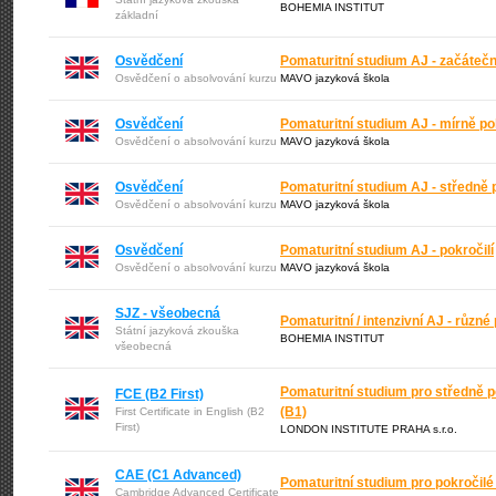
BOHEMIA INSTITUT
základní
Osvědčení
Pomaturitní studium AJ - začátečn
Osvědčení o absolvování kurzu
MAVO jazyková škola
Osvědčení
Pomaturitní studium AJ - mírně pok
Osvědčení o absolvování kurzu
MAVO jazyková škola
Osvědčení
Pomaturitní studium AJ - středně p
Osvědčení o absolvování kurzu
MAVO jazyková škola
Osvědčení
Pomaturitní studium AJ - pokročilí
Osvědčení o absolvování kurzu
MAVO jazyková škola
SJZ - všeobecná
Pomaturitní / intenzivní AJ - různé 
Státní jazyková zkouška
BOHEMIA INSTITUT
všeobecná
Pomaturitní studium pro středně 
FCE (B2 First)
(B1)
First Certificate in English (B2
First)
LONDON INSTITUTE PRAHA s.r.o.
CAE (C1 Advanced)
Pomaturitní studium pro pokročilé
Cambridge Advanced Certificate