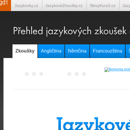
Jazykovky.cz
JazykovéZkoušky.cz
SlevyKurzů.cz
Jaz
Španělština on-line
Italština on-line
Tlumočení-Překlady.
Zkoušky
Angličtina
Němčina
Francouzština