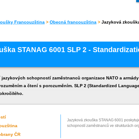
koušky Francouzština
>
Obecná francouzština
>
Jazyková zkouška
uška STANAG 6001 SLP 2 - Standardizat
í jazykových schopností zaměstnanců organizace NATO a armády 
rozuměním a čtení s porozuměním. SLP 2 (Standardized Language P
okročilého.
stí
Jazyková zkouška STANAG 6001 poskytuje 
ouzština
schopností zaměstnanců ve strukturách o
 obrany ČR