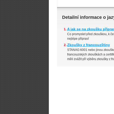
Detailní informace o j
A jak se na zkoušku připra
Co promyslet před zkouškou, k č
nejlépe připraví
Zkoušky z francouzštiny
STANAG 6001 nebo jinou zkoušku
francouzských zkouškách a certif
měli zvážit při výběru zkoušky z fr