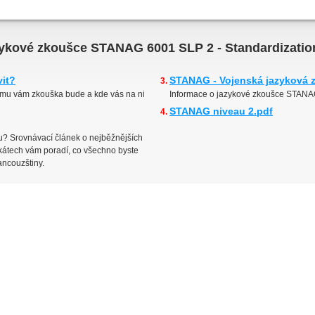
azykové zkoušce STANAG 6001 SLP 2 - Standardizati
vit?
STANAG - Vojenská jazyková 
emu vám zkouška bude a kde vás na ni
Informace o jazykové zkoušce STANA
STANAG niveau 2.pdf
? Srovnávací článek o nejběžnějších
ikátech vám poradí, co všechno byste
ancouzštiny.