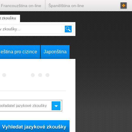
Francouzština on-line
Španělština on-line
t zkoušku
eština pro cizince
Japonština