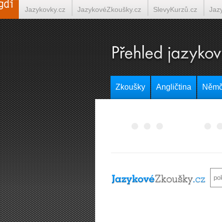
Jazykovky.cz
JazykovéZkoušky.cz
SlevyKurzů.cz
Jaz
Italština on-line
Tlumočení-Překlady.cz
Překládá.cz
T
Zkoušky
Angličtina
Němč