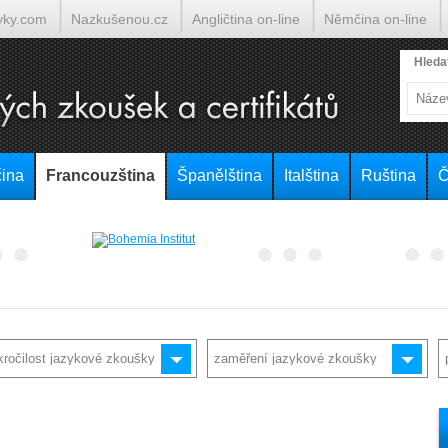
yky.com
Nazkušenou.cz
Angličtina on-line
Němčina on-line
lumočí.cz
Hleda
ina
Francouzština
Španělština
Italština
Ruština
Č