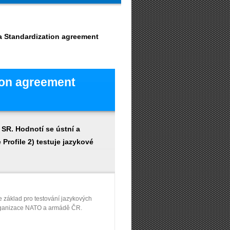
 Standardization agreement
ion agreement
SR. Hodnotí se ústní a
rofile 2) testuje jazykové
základ pro testování jazykových
rganizace NATO a armádě ČR.