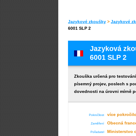
Jazykové zkoušky
>
Jazykové z
6001 SLP 2
Jazyková zko
6001 SLP 2
Zkouška určená pro testován
písemný projev, poslech s po
dovednosti na úrovni mírně p
více pokročilo
Pokročilost
Obecná franc
Zaměření
Ministerstvo
Pořadatel