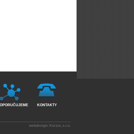
OPORUČUJEME
KONTAKTY
webdesign:
Kurzor, s.r.o.