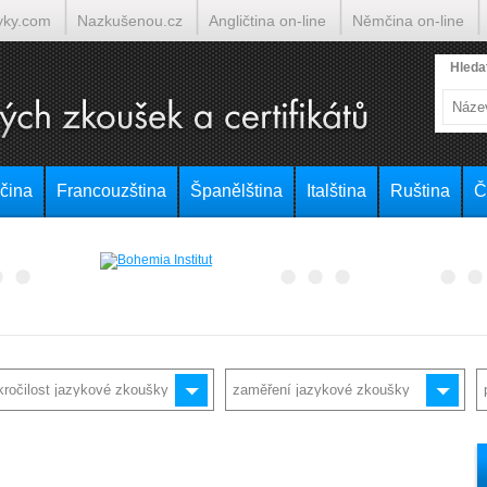
yky.com
Nazkušenou.cz
Angličtina on-line
Němčina on-line
lumočí.cz
Hleda
čina
Francouzština
Španělština
Italština
Ruština
Č