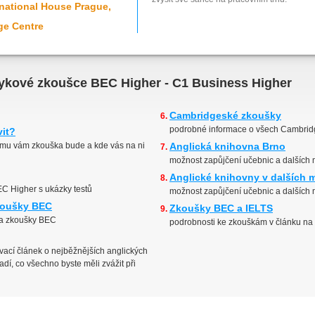
national House Prague,
ge Centre
azykové zkoušce BEC Higher - C1 Business Higher
Cambridgeské zkoušky
podrobné informace o všech Cambri
vit?
emu vám zkouška bude a kde vás na ni
Anglická knihovna Brno
možnost zapůjčení učebnic a dalších
Anglické knihovny v dalších 
C Higher s ukázky testů
možnost zapůjčení učebnic a dalších
zkoušky BEC
Zkoušky BEC a IELTS
 na zkoušky BEC
podrobnosti ke zkouškám v článku na
ací článek o nejběžnějších anglických
dí, co všechno byste měli zvážit při