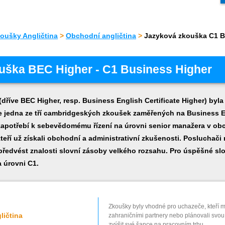
oušky Angličtina
>
Obchodní angličtina
>
Jazyková zkouška C1 B
uška BEC Higher - C1 Business Higher
říve BEC Higher, resp. Business English Certificate Higher) byla
je jedna ze tří cambridgeských zkoušek zaměřených na Business E
u zapotřebí k sebevědomému řízení na úrovni senior manažera v o
eří už získali obchodní a administrativní zkušenosti. Posluchači 
 předvést znalosti slovní zásoby velkého rozsahu. Pro úspěšné sl
a úrovni C1.
Zkoušky byly vhodné pro uchazeče, kteří 
ličtina
zahraničními partnery nebo plánovali svou 
zvýšit své šance na pracovním trhu.