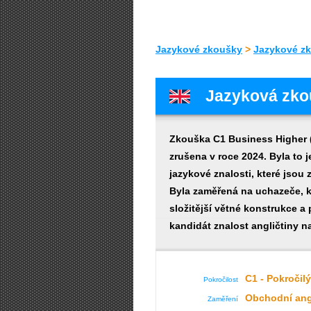
Jazykové zkoušky
>
Jazykové zk
Jazyková zko
Zkouška C1 Business Higher (d
zrušena v roce 2024. Byla to 
jazykové znalosti, které jso
Byla zaměřená na uchazeče, kt
složitější větné konstrukce a
kandidát znalost angličtiny n
C1 - Pokročilý
Pokročilost
Obchodní ang
Zaměření