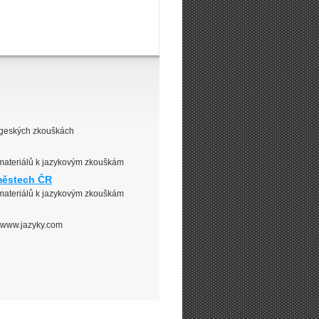
dgeských zkouškách
 materiálů k jazykovým zkouškám
městech ČR
 materiálů k jazykovým zkouškám
 www.jazyky.com