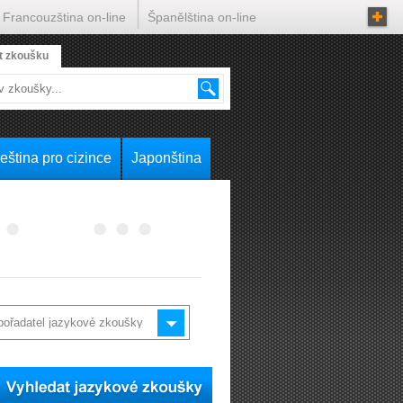
Francouzština on-line
Španělština on-line
t zkoušku
eština pro cizince
Japonština