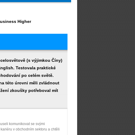
usiness Higher
 celosvětově (s výjimkou Číny)
nglish. Testovala praktické
bchodování po celém světě.
na této úrovni měli zvládnout
ožení zkoušky potřeboval mít
museli komunikovat se svými
kariéru v obchodním sektoru a chtěli