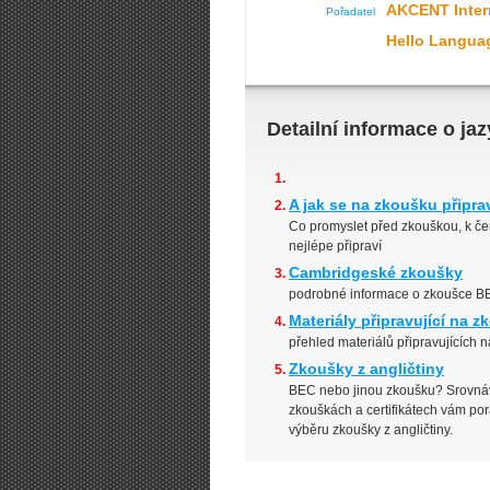
AKCENT Inter
Pořadatel
Hello Langua
Detailní informace o j
A jak se na zkoušku připra
Co promyslet před zkouškou, k č
nejlépe připraví
Cambridgeské zkoušky
podrobné informace o zkoušce BE
Materiály připravující na 
přehled materiálů připravujících
Zkoušky z angličtiny
BEC nebo jinou zkoušku? Srovnáv
zkouškách a certifikátech vám pora
výběru zkoušky z angličtiny.