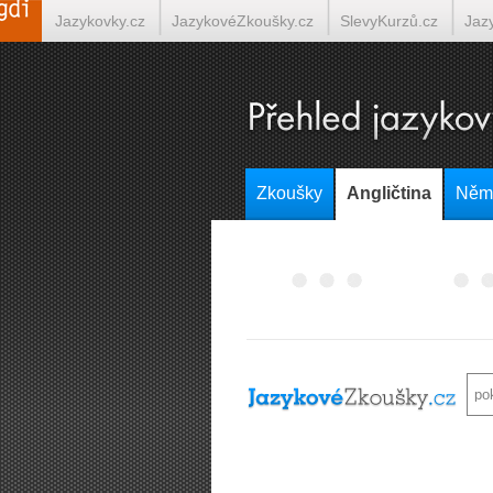
Jazykovky.cz
JazykovéZkoušky.cz
SlevyKurzů.cz
Jaz
Italština on-line
Tlumočení-Překlady.cz
Překládá.cz
T
Zkoušky
Angličtina
Něm