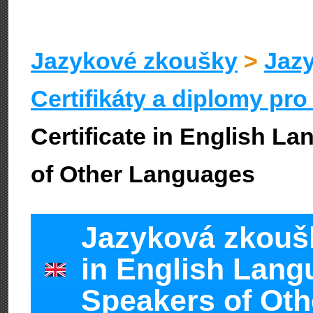
Jazykové zkoušky
>
Jazy
Certifikáty a diplomy pro 
Certificate in English L
of Other Languages
Jazyková zkoušk
in English Lang
Speakers of Ot