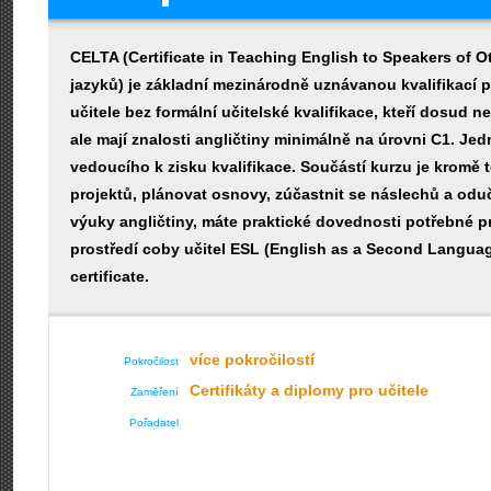
CELTA (Certificate in Teaching English to Speakers of O
jazyků) je základní mezinárodně uznávanou kvalifikací pr
učitele bez formální učitelské kvalifikace, kteří dosud
ale mají znalosti angličtiny minimálně na úrovni C1. 
vedoucího k zisku kvalifikace. Součástí kurzu je kromě t
projektů, plánovat osnovy, zúčastnit se náslechů a oduč
výuky angličtiny, máte praktické dovednosti potřebné p
prostředí coby učitel ESL (English as a Second Langua
certificate.
více pokročilostí
Pokročilost
Certifikáty a diplomy pro učitele
Zaměření
Pořadatel