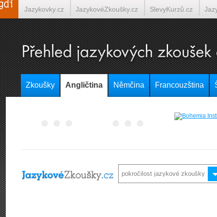
Jazykovky.cz
JazykovéZkoušky.cz
SlevyKurzů.cz
Jaz
Španělština on-line
Italština on-line
Tlumočení-Překlady.
Zkoušky
Angličtina
Němčina
Francouzština