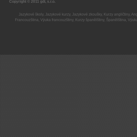
Copyright © 2011
gdi, s.r.o.
Jazykové školy
,
Jazykové kurzy
,
Jazykové zkoušky
,
Kurzy angličtiny
,
Ang
Francouzština
,
Výuka francouzštiny
,
Kurzy španělštiny
,
Španělština
,
Výuka