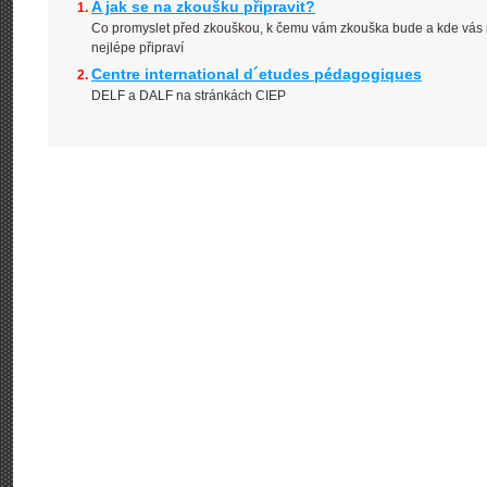
A jak se na zkoušku připravit?
Co promyslet před zkouškou, k čemu vám zkouška bude a kde vás 
nejlépe připraví
Centre international d´etudes pédagogiques
DELF a DALF na stránkách CIEP