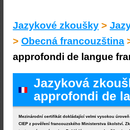
Jazykové zkoušky
>
Jaz
>
Obecná francouzština
approfondi de langue fr
Jazyková zkouš
approfondi de l
Mezinárodní certifikát dokládající velmi vysokou úrov
CIEP z pověření francouzského Ministerstva školství. 