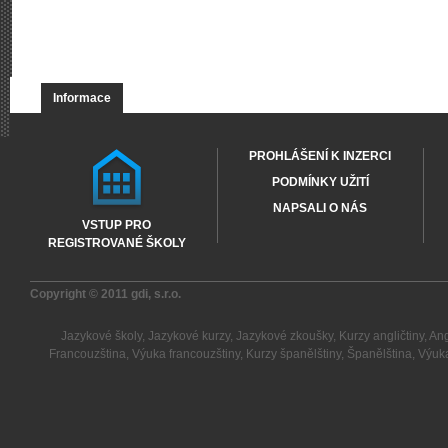
Informace
PROHLÁŠENÍ K INZERCI
PODMÍNKY UŽITÍ
NAPSALI O NÁS
VSTUP PRO
REGISTROVANÉ ŠKOLY
Copyright © 2011
gdi, s.r.o.
Jazykové školy
,
Jazykové kurzy
,
Jazykové zkoušky
,
Kurzy angličtiny
,
Ang
Francouzština
,
Výuka francouzštiny
,
Kurzy španělštiny
,
Španělština
,
Výuka