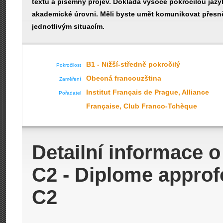
textu a písemný projev. Dokládá vysoce pokročilou jaz
akademické úrovni. Měli byste umět komunikovat přesně
jednotlivým situacím.
B1 - Nižší-středně pokročilý
Pokročilost
Obecná francouzština
Zaměření
Institut Français de Prague, Alliance
Pořadatel
Française, Club Franco-Tchèque
Detailní informace 
C2 - Diplome approf
C2