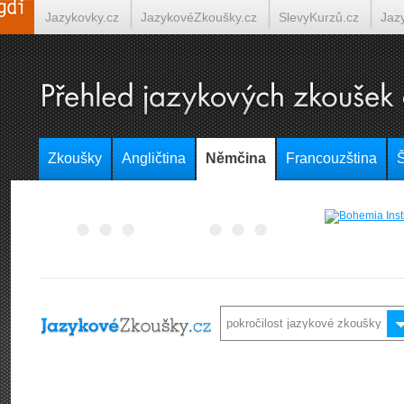
Jazykovky.cz
JazykovéZkoušky.cz
SlevyKurzů.cz
Jaz
Španělština on-line
Italština on-line
Tlumočení-Překlady.
Zkoušky
Angličtina
Němčina
Francouzština
Š