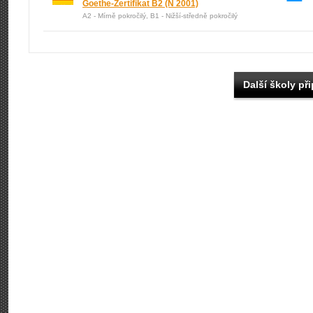
Goethe-Zertifikat B2
(N 2001)
A2 - Mírně pokročilý, B1 - Nižší-středně pokročilý
Další školy při