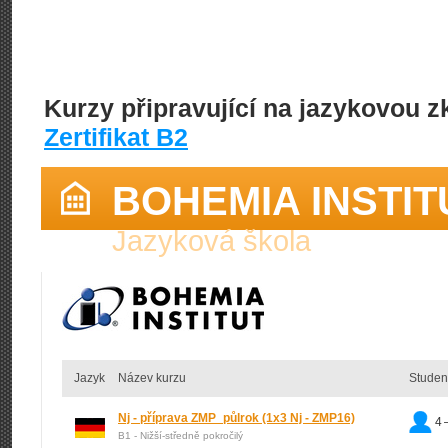
Kurzy připravující na jazykovou 
Zertifikat B2
BOHEMIA INSTIT
Jazyková škola
Jazyk
Název kurzu
Studen
Nj - příprava ZMP_půlrok
(1x3 Nj - ZMP16)
4 
B1 - Nižší-středně pokročilý