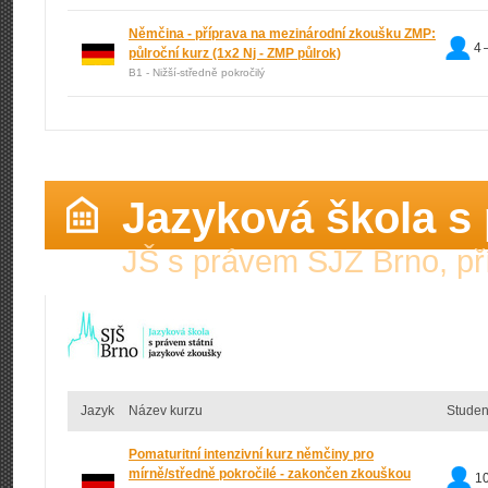
Němčina - příprava na mezinárodní zkoušku ZMP:
4 
půlroční kurz
(1x2 Nj - ZMP půlrok)
B1 - Nižší-středně pokročilý
Jazyková škola s
JŠ s právem SJZ Brno, př
Jazyk
Název kurzu
Studen
Pomaturitní intenzivní kurz němčiny pro
mírně/středně pokročilé - zakončen zkouškou
10