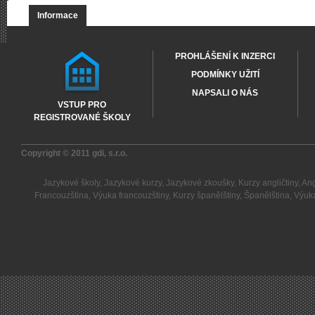
Informace
PROHLÁŠENÍ K INZERCI
PODMÍNKY UŽITÍ
NAPSALI O NÁS
VSTUP PRO
REGISTROVANÉ ŠKOLY
Copyright © 2011
gdi, s.r.o.
Jazykové školy
,
Jazykové kurzy
,
Jazykové zkoušky
,
Kurzy angličtiny
,
Ang
Francouzština
,
Výuka francouzštiny
,
Kurzy španělštiny
,
Španělština
,
Výuka