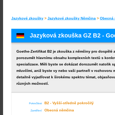
Jazykové zkoušky
>
Jazykové zkoušky Němčina
>
Obecná 
Jazyková zkouška GZ B2 - Goe
Goethe-Zertifikat B2 je zkouška z němčiny pro dospělé 
porozumět hlavnímu obsahu komplexních textů s konkrétn
specializace. Měli byste se dokázat dorozumět natolik s
mluvčími, aniž byste vy nebo vaši partneři v rozhovoru m
detailně vyjadřovat k širokému spektru témat, objasňo
různých možností.
B2 - Vyšší-středně pokročilý
Pokročilost
Obecná němčina
Zaměření