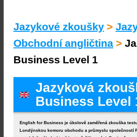
Jazykové zkoušky
>
Jazy
Obchodní angličtina
>
Ja
Business Level 1
Jazyková zkoušk
Business Level 
English for Business je úkolově zaměřená zkouška testu
Londýnskou komoru obchodu a průmyslu společností Pe