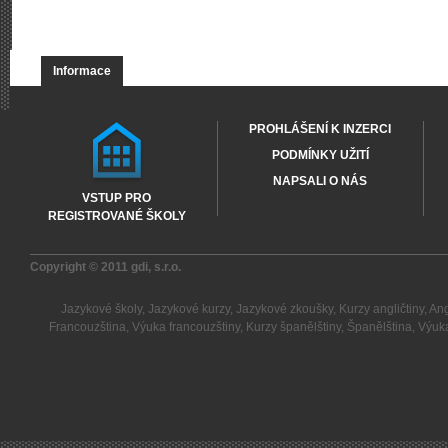
Informace
PROHLÁŠENÍ K INZERCI
PODMÍNKY UŽITÍ
NAPSALI O NÁS
VSTUP PRO
REGISTROVANÉ ŠKOLY
Copyright © 2011
gdi, s.r.o.
Jazykové školy
,
Jazykové kurzy
,
Jazykové zkoušky
,
Kurzy angličtiny
,
Ang
Francouzština
,
Výuka francouzštiny
,
Kurzy španělštiny
,
Španělština
,
Výuka