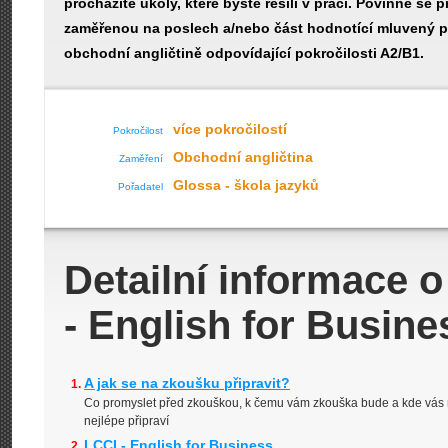
procházíte úkoly, které byste řešili v práci. Povinně se 
zaměřenou na poslech a/nebo část hodnotící mluvený pr
obchodní angličtině odpovídající pokročilosti A2/B1.
více pokročilostí
Pokročilost
Obchodní angličtina
Zaměření
Glossa - škola jazyků
Pořadatel
Detailní informace 
- English for Busine
A jak se na zkoušku připravit?
Co promyslet před zkouškou, k čemu vám zkouška bude a kde vás 
nejlépe připraví
LCCI - English for Business