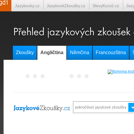
Jazykovky.cz
JazykovéZkoušky.cz
SlevyKurzů.cz
Jaz
Španělština on-line
Italština on-line
Tlumočení-Překlady.
Zkoušky
Angličtina
Němčina
Francouzština