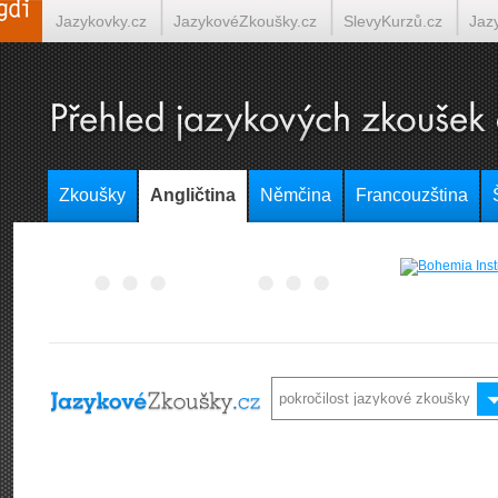
Jazykovky.cz
JazykovéZkoušky.cz
SlevyKurzů.cz
Jaz
Španělština on-line
Italština on-line
Tlumočení-Překlady.
Zkoušky
Angličtina
Němčina
Francouzština