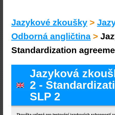
Jazykové zkoušky
>
Jazy
Odborná angličtina
>
Jaz
Standardization agreeme
Jazyková zkou
2 - Standardiza
SLP 2
Zkouška určená pro testování jazykových schopností z