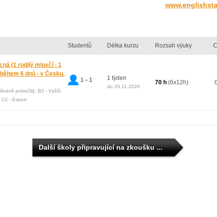
www.englishsta
Studentů
Délka kurzu
Rozsah výuky
C
ná (1 rodilý mluvčí - 1
 během 6 dnů - v Česku.
1 týden
1 – 1
70 h
(6x12h)
do 20.11.2026
středně pokročilý, B2 - Vyšší-
, C2 - Expert
Další školy připravující na zkoušku ...