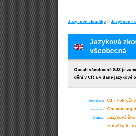
Jazykové zkoušky
>
Jazykové zk
Jazyková zkou
všeobecná
Obsah všeobecné SJZ je zaměř
dění v ČR a v dané jazykové o
C1 - Pokročilý
Pokročilost
Obecná angli
Zaměření
Jazyková škol
Pořadatel
zkoušky hl. m