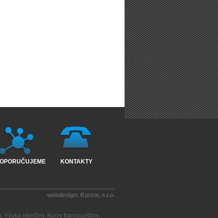
OPORUČUJEME
KONTAKTY
webdesign:
Kurzor, s.r.o.
a
,
Výuka němčiny
,
Kurzy francouzštiny
,