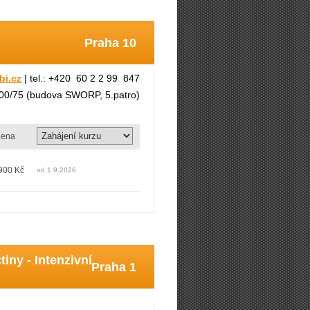
Praha 10
bi.cz
|
tel.: +420 60 2 2 99 847
300/75 (budova SWORP, 5.patro)
ena
900 Kč
od 1.9.2026
ny - Intenzivní
Praha 1