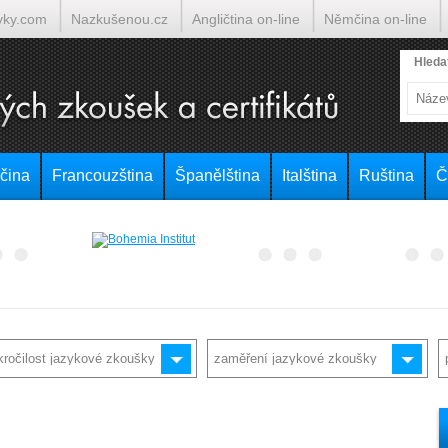
yky.com
Nazkušenou.cz
Angličtina on-line
Němčina on-line
lumočí.cz
Hleda
čina
Francouzština
Španělština
Italština
Ruština
Č