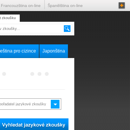
Francouzština on-line
Španělština on-line
t zkoušku
eština pro cizince
Japonština