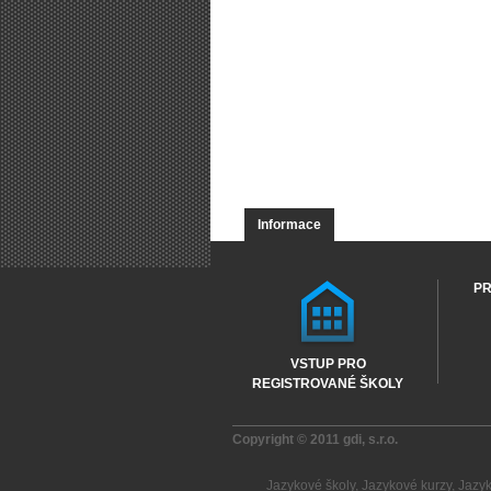
Informace
PR
VSTUP PRO
REGISTROVANÉ ŠKOLY
Copyright © 2011
gdi, s.r.o.
Jazykové školy
,
Jazykové kurzy
,
Jazy