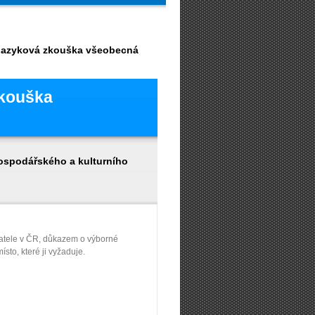
 jazyková zkouška všeobecná
zkouška
hospodářského a kulturního
atele v ČR, důkazem o výborné
sto, které ji vyžaduje.