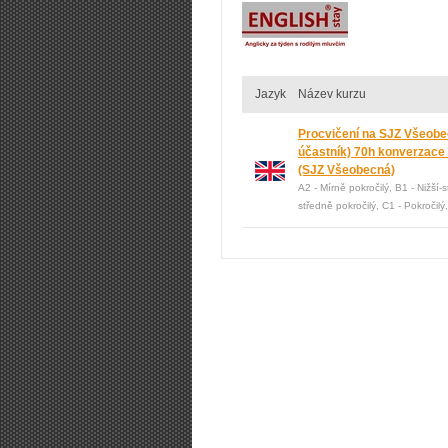
Jazyk
Název kurzu
Procvičení na SJZ Všeobec
účastník) 70h konverzace
(SJZ Všeobecná)
A2 - Mírně pokročilý, B1 - Nižší-
středně pokročilý, C1 - Pokročilý