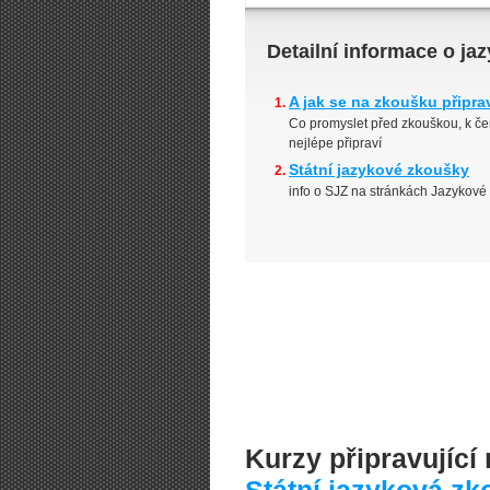
Detailní informace o j
A jak se na zkoušku připra
Co promyslet před zkouškou, k č
nejlépe připraví
Státní jazykové zkoušky
info o SJZ na stránkách Jazykové 
Kurzy připravujíc