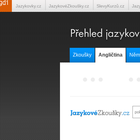
Jazykovky.cz
JazykovéZkoušky.cz
SlevyKurzů.cz
Jaz
Italština on-line
Tlumočení-Překlady.cz
Překládá.cz
T
Zkoušky
Angličtina
Něm