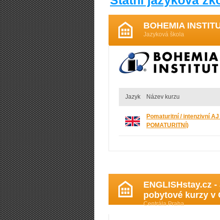
Státní jazyková z
BOHEMIA INSTIT
Jazyková škola
Jazyk
Název kurzu
Pomaturitní / intenzivní AJ
POMATURITNÍ)
ENGLISHstay.cz - 
pobytové kurzy v
Centrála Praha