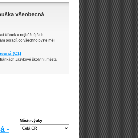
zkouška všeobecná
ací článek o nejběžnějších
vám poradí, co všechno byste měli
becná (C1)
tránkách Jazykové školy hl. města
.
Město výuky
á -