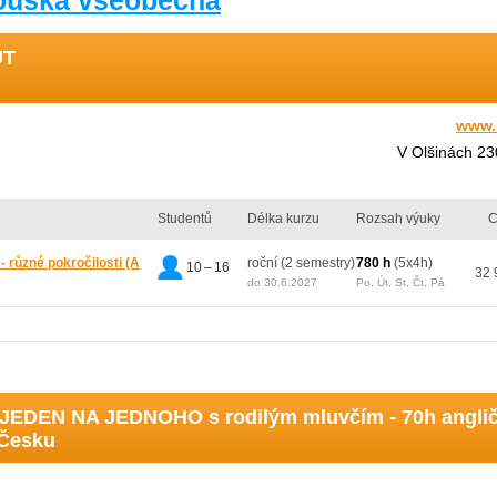
kouška všeobecná
UT
www.
V Olšinách 2
Studentů
Délka kurzu
Rozsah výuky
C
 - různé pokročilosti
(A
roční (2 semestry)
780 h
(5x4h)
10 – 16
32 
do 30.6.2027
Po, Út, St, Čt, Pá
JEDEN NA JEDNOHO s rodilým mluvčím - 70h angličti
 Česku