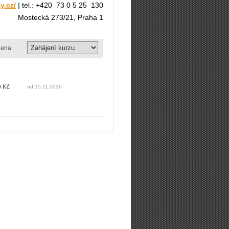
y.cz/
|
tel.: +420 73 0 5 25 130
Mostecká 273/21, Praha 1
ena
0 Kč
od 15.11.2026