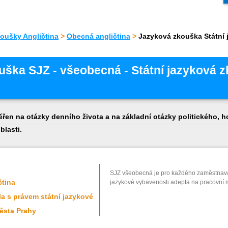
oušky Angličtina
>
Obecná angličtina
>
Jazyková zkouška Státní
ška SJZ - všeobecná - Státní jazyková 
en na otázky denního života a na základní otázky politického, 
blasti.
SJZ všeobecná je pro každého zaměstnav
čtina
jazykové vybavenosti adepta na pracovní mí
a s právem státní jazykové
ěsta Prahy