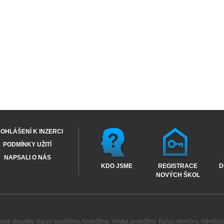
OHLÁŠENÍ K INZERCI
PODMÍNKY UŽITÍ
NAPSALI O NÁS
KDO JSME
REGISTRACE
D
NOVÝCH ŠKOL
kové zkoušky
,
Kurzy angličtiny
,
Angličtina
,
Výuka angličtiny
,
Kurzy němčiny
,
Němčin