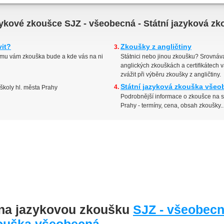
azykové zkoušce SJZ - všeobecná - Státní jazyková 
vit?
Zkoušky z angličtiny
emu vám zkouška bude a kde vás na ni
Státnici nebo jinou zkoušku? Srovnáv
anglických zkouškách a certifikátech 
zvážit při výběru zkoušky z angličtiny.
Státní jazyková zkouška všeo
školy hl. města Prahy
Podrobnější informace o zkoušce na s
Prahy - termíny, cena, obsah zkoušky..
í na jazykovou zkoušku
SJZ - všeobecn