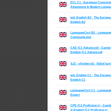
ECL C1 - European Consortium
Attainment in Modern Langu
telc English B2 - The Europe
English B2
LanguageCert B2 - Language
Communicator
CAE (C1 Advanced) - Cambri
English (C1 Advanced)
SJZ - všeobecná - Státní ja
telc English C1 - The Europe
English C1
LanguageCert C1 - Language
Expert
CPE (C2 Proficiency) - Cambr
in English (C2 Proficiency)