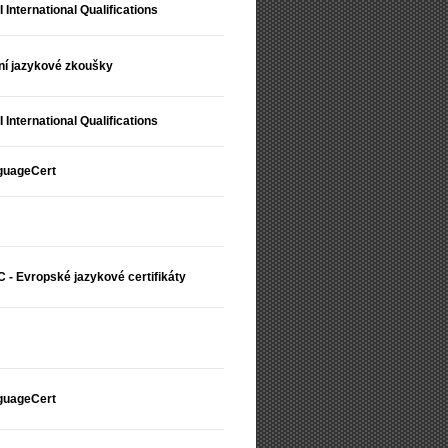
 International Qualifications
ní jazykové zkoušky
 International Qualifications
guageCert
 - Evropské jazykové certifikáty
guageCert