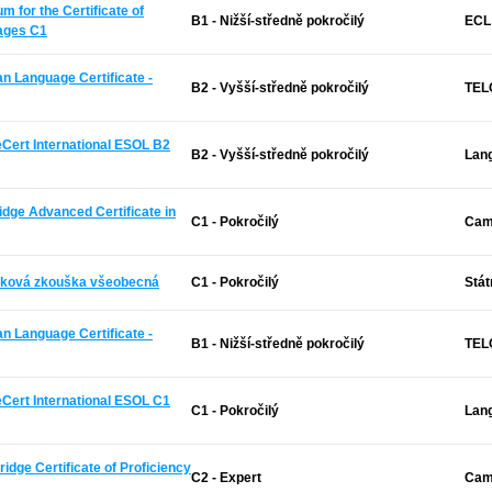
 for the Certificate of
B1 - Nižší-středně pokročilý
ECL
ages C1
an Language Certificate -
B2 - Vyšší-středně pokročilý
TELC
Cert International ESOL B2
B2 - Vyšší-středně pokročilý
Lan
dge Advanced Certificate in
C1 - Pokročilý
Cam
zyková zkouška všeobecná
C1 - Pokročilý
Stát
an Language Certificate -
B1 - Nižší-středně pokročilý
TELC
Cert International ESOL C1
C1 - Pokročilý
Lan
idge Certificate of Proficiency
C2 - Expert
Cam