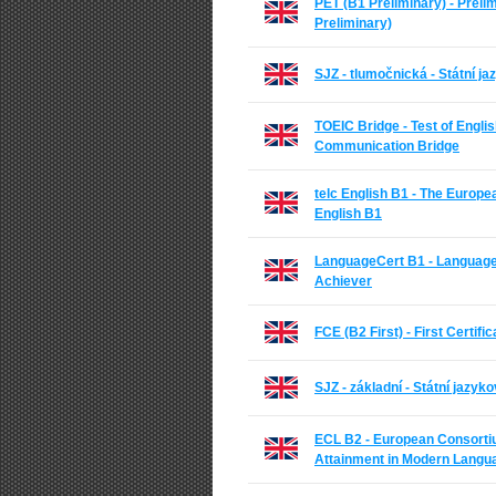
PET (B1 Preliminary) - Preli
Preliminary)
SJZ - tlumočnická - Státní 
TOEIC Bridge - Test of Englis
Communication Bridge
telc English B1 - The Europe
English B1
LanguageCert B1 - Language
Achiever
FCE (B2 First) - First Certific
SJZ - základní - Státní jazyk
ECL B2 - European Consortium
Attainment in Modern Langu