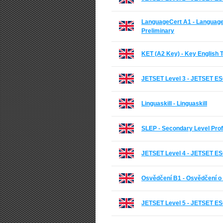
LanguageCert A1 - Language
Preliminary
KET (A2 Key) - Key English 
JETSET Level 3 - JETSET ES
Linguaskill - Linguaskill
SLEP - Secondary Level Prof
JETSET Level 4 - JETSET ES
Osvědčení B1 - Osvědčení o 
JETSET Level 5 - JETSET ES