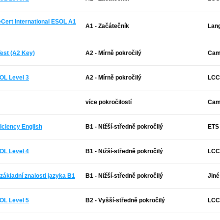
Cert International ESOL A1
A1 - Začátečník
Lan
Test (A2 Key)
A2 - Mírně pokročilý
Cam
OL Level 3
A2 - Mírně pokročilý
LCCI
více pokročilostí
Cam
iciency English
B1 - Nižší-středně pokročilý
ETS
OL Level 4
B1 - Nižší-středně pokročilý
LCCI
základní znalosti jazyka B1
B1 - Nižší-středně pokročilý
Jiné
OL Level 5
B2 - Vyšší-středně pokročilý
LCCI