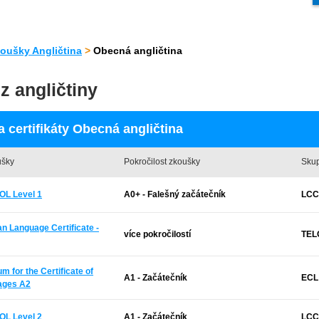
oušky Angličtina
>
Obecná angličtina
z angličtiny
 certifikáty Obecná angličtina
ušky
Pokročilost zkoušky
Skup
OL Level 1
A0+ - Falešný začátečník
LCCI
an Language Certificate -
více pokročilostí
TELC
 for the Certificate of
A1 - Začátečník
ECL
ages A2
OL Level 2
A1 - Začátečník
LCCI