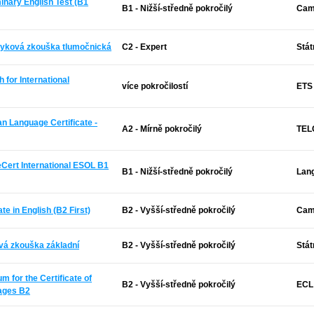
minary English Test (B1
B1 - Nižší-středně pokročilý
Cam
jazyková zkouška tlumočnická
C2 - Expert
Stát
h for International
více pokročilostí
ETS
an Language Certificate -
A2 - Mírně pokročilý
TELC
Cert International ESOL B1
B1 - Nižší-středně pokročilý
Lan
ate in English (B2 First)
B2 - Vyšší-středně pokročilý
Cam
ová zkouška základní
B2 - Vyšší-středně pokročilý
Stát
 for the Certificate of
B2 - Vyšší-středně pokročilý
ECL
ages B2