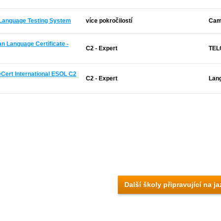
h Language Testing System
více pokročilostí
Cam
an Language Certificate -
C2 - Expert
TELC
Cert International ESOL C2
C2 - Expert
Lan
Další školy připravující na j