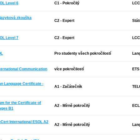
OL Level 6
C1 - Pokročilý
LCCI
í jazyková zkouška
C2 - Expert
Stát
OL Level 7
C2 - Expert
LCCI
OL
Pro studenty všech pokročilostí
Lan
International Communication
více pokročilostí
ETS
an Language Certificate -
A1 - Začátečník
TELC
 for the Certificate of
A2 - Mírně pokročilý
ECL
ages B1
Cert International ESOL A2
A2 - Mírně pokročilý
Lan