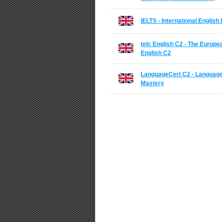
IELTS - International Englis
telc English C2 - The Europe
English C2
LanguageCert C2 - Language
Mastery