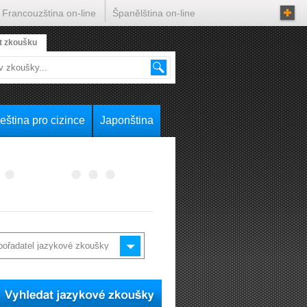
Francouzština on-line
Španělština on-line
t zkoušku
eština pro cizince
Japonština