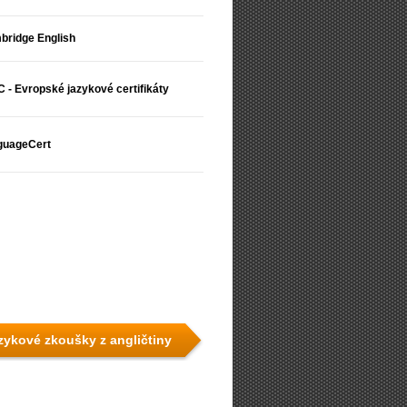
bridge English
 - Evropské jazykové certifikáty
guageCert
azykové zkoušky z angličtiny