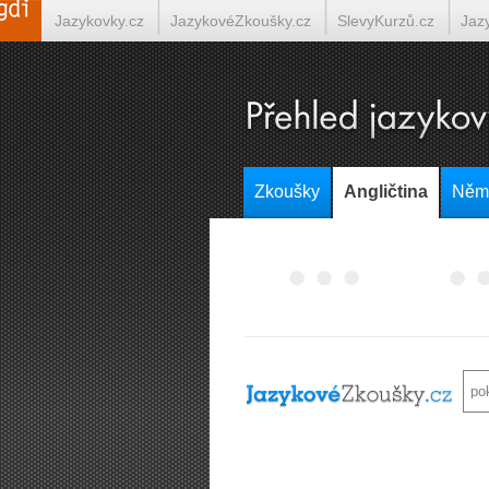
Jazykovky.cz
JazykovéZkoušky.cz
SlevyKurzů.cz
Jaz
Italština on-line
Tlumočení-Překlady.cz
Překládá.cz
T
Zkoušky
Angličtina
Něm