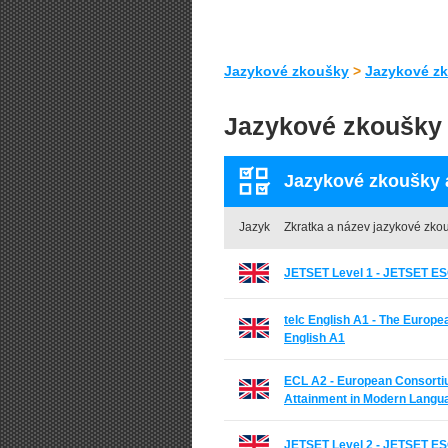
Jazykové zkoušky
>
Jazykové zk
Jazykové zkoušky 
Jazykové zkoušky a
Jazyk
Zkratka a název jazykové zko
JETSET Level 1 - JETSET ES
telc English A1 - The Europe
English A1
ECL A2 - European Consortium
Attainment in Modern Langu
JETSET Level 2 - JETSET ES