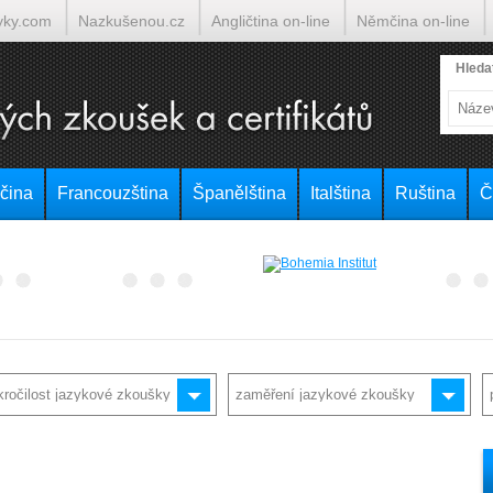
yky.com
Nazkušenou.cz
Angličtina on-line
Němčina on-line
lumočí.cz
Hleda
čina
Francouzština
Španělština
Italština
Ruština
Č