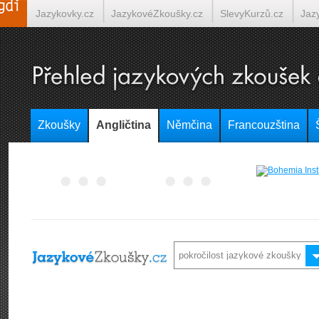
Jazykovky.cz
JazykovéZkoušky.cz
SlevyKurzů.cz
Jaz
Španělština on-line
Italština on-line
Tlumočení-Překlady.
Zkoušky
Angličtina
Němčina
Francouzština