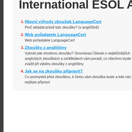
International ESOL
Hlavní výhody zkoušek LanguageCert
Proč skládat právě tuto zkoušku? (v angličtině)
Web pořadatele LanguageCert
Web pořadatele LanguageCert
Zkoušky z angličtiny
Vybrali jste vhodnou zkoušku? Srovnávací článek o nejběžnějších
anglických zkouškách a certifikátech vám poradí, co všechno byste
zvážit při výběru zkoušky z angličtiny.
Jak se na zkoušku připravit?
Co promyslet před zkouškou, k čemu vám zkouška bude a kde vás 
nejlépe připraví