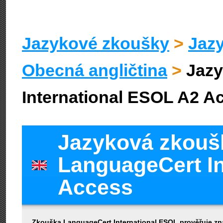
Jazykové zkoušky
>
Jazy
Obecná angličtina
>
Jazy
International ESOL A2 A
Jazyková zkouš
LanguageCert In
Access
Zkouška LanguageCert International ESOL prověřuje znal