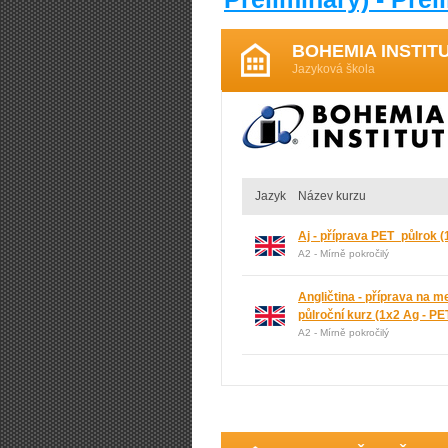
BOHEMIA INSTIT
Jazyková škola
Jazyk
Název kurzu
Aj - příprava PET_půlrok
(
A2 - Mírně pokročilý
Angličtina - příprava na 
půlroční kurz
(1x2 Ag - PE
A2 - Mírně pokročilý