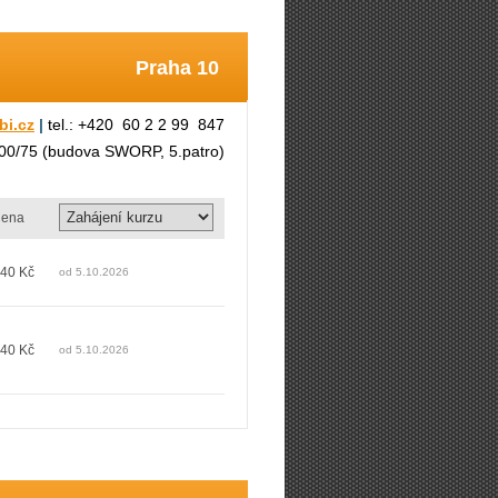
Praha 10
bi.cz
|
tel.: +420 60 2 2 99 847
300/75 (budova SWORP, 5.patro)
ena
040 Kč
od 5.10.2026
040 Kč
od 5.10.2026