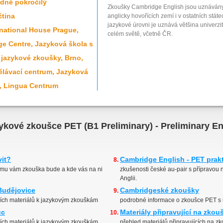
edně pokročilý
Zkoušky Cambridge English jsou uznávány 
čtina
anglicky hovořících zemí i v ostatních stá
jazykové úrovni je uznává většina univerzit
national House Prague,
celém světě, včetně ČR.
e Centre, Jazyková škola s
 jazykové zkoušky, Brno,
ělávací centrum, Jazyková
., Lingua Centrum
zykové zkoušce PET (B1 Preliminary) - Preliminary En
vit?
Cambridge English - PET prak
emu vám zkouška bude a kde vás na ni
zkušenosti české au-pair s přípravou
Anglii.
Budějovice
Cambridgeské zkoušky
ších materiálů k jazykovým zkouškám
podrobné informace o zkoušce PET s 
uc
Materiály připravující na zko
ších materiálů k jazykovým zkouškám
přehled materiálů připravujících na 