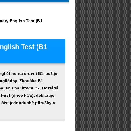
nary English Test (B1
nglish Test (B1
ličtinu na úrovni B1, což je
angličtiny. Zkouška B1
eny jsou na úrovni B2. Dokládá
First (dříve FCE), deklaruje
 číst jednoduché příručky a