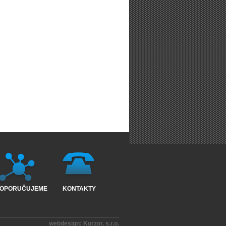
OPORUČUJEME
KONTAKTY
webdesign:
Kurzor, s.r.o.