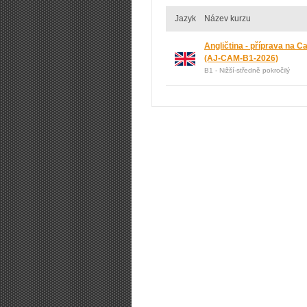
Jazyk
Název kurzu
Angličtina - příprava na 
(AJ-CAM-B1-2026)
B1 - Nižší-středně pokročilý