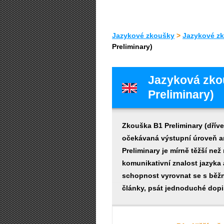
Jazykové zkoušky
>
Jazykové zk
Preliminary)
Jazyková zkou
Preliminary)
Zkouška B1 Preliminary (dříve
očekávaná výstupní úroveň angl
Preliminary je mírně těžší ne
komunikativní znalost jazyka 
schopnost vyrovnat se s běžn
články, psát jednoduché dopi