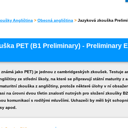
oušky Angličtina
>
Obecná angličtina
>
Jazyková zkouška Prelimi
ška PET (B1 Preliminary) - Preliminary E
 známá jako PET) je jednou z cambridgeských zkoušek. Testuje ang
ičtiny ze střední školy, na které se připravují státní maturity z 
ž maturitní zkouška z angličtiny, protože některé úlohy v ní obsaž
asi na úrovni dvou třetin znalostí nutných pro složení zkoušky B2 
ou komunikací s rodilými mluvčími. Uchazeči by měli být schopni
sy apod.