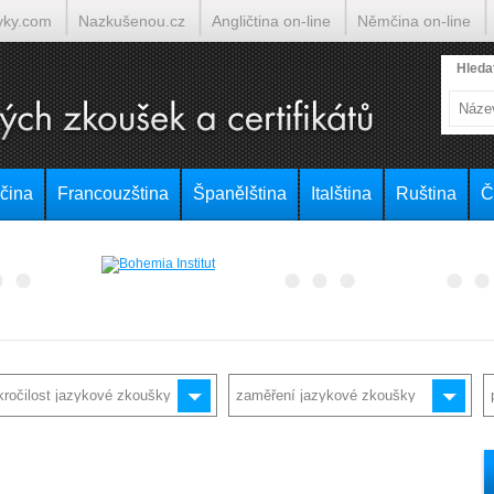
yky.com
Nazkušenou.cz
Angličtina on-line
Němčina on-line
lumočí.cz
Hleda
čina
Francouzština
Španělština
Italština
Ruština
Č