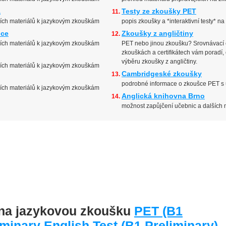
a
Testy ze zkoušky PET
ších materiálů k jazykovým zkouškám
popis zkoušky a *interaktivní testy* na
ice
Zkoušky z angličtiny
ších materiálů k jazykovým zkouškám
PET nebo jinou zkoušku? Srovnávací 
zkouškách a certifikátech vám poradí, 
výběru zkoušky z angličtiny.
ších materiálů k jazykovým zkouškám
Cambridgeské zkoušky
podrobné informace o zkoušce PET s 
ších materiálů k jazykovým zkouškám
Anglická knihovna Brno
možnost zapůjčení učebnic a dalších
í na jazykovou zkoušku
PET (B1
iminary English Test (B1 Preliminary)