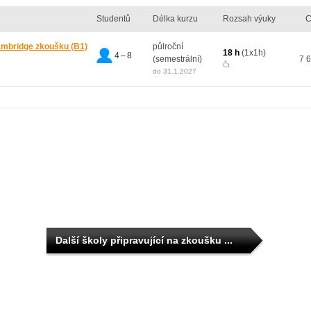
Studentů
Délka kurzu
Rozsah výuky
C
Cambridge zkoušku (B1)
půlroční
18 h
(1x1h)
4 – 8
(semestrální)
7 
Čt
do 31.1.2027
Další školy připravující na zkoušku ...