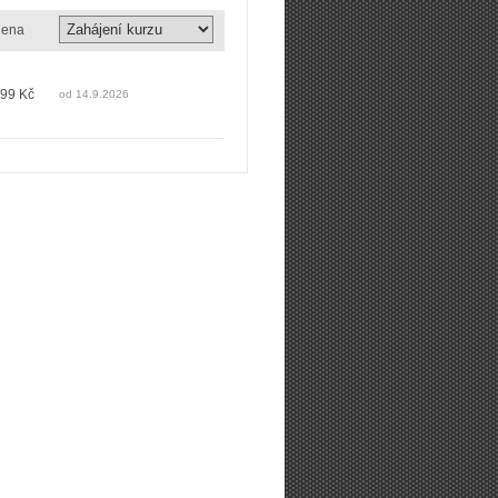
ena
699 Kč
od 14.9.2026