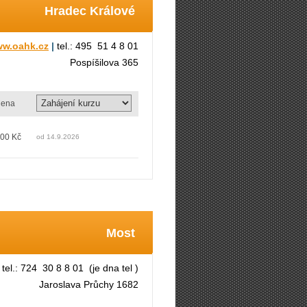
Hradec Králové
w.oahk.cz
|
tel.: 495 51 4 8 01
Pospíšilova 365
ena
000 Kč
od 14.9.2026
Most
tel.: 724 30 8 8 01 (je dna tel )
Jaroslava Průchy 1682