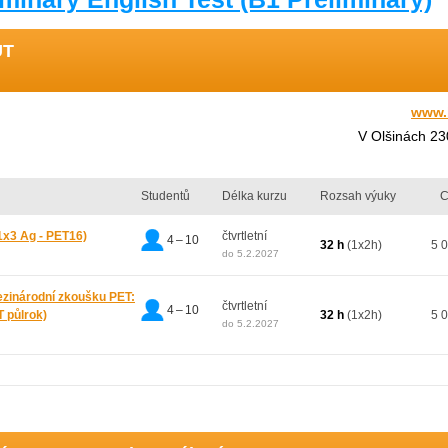
UT
www.
V Olšinách 2
Studentů
Délka kurzu
Rozsah výuky
C
1x3 Ag - PET16)
čtvrtletní
4 – 10
32 h
(1x2h)
5 
do 5.2.2027
mezinárodní zkoušku PET:
čtvrtletní
4 – 10
T půlrok)
32 h
(1x2h)
5 
do 5.2.2027