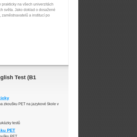
prakticky na všech univerzitách
tech světa. Jako doklad o dosažené
, zaměstnavatelů a institucí po
glish Test (B1
ticky
 na zkoušku PET na jazykové škole v
ukázky testů
ušku PET
zkoušku PET