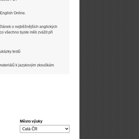
 English Online.
článek o nejběžnějších anglických
co všechno byste měli zvážit při
ukázky testů
 materiálů k jazykovým zkouškám
Město výuky