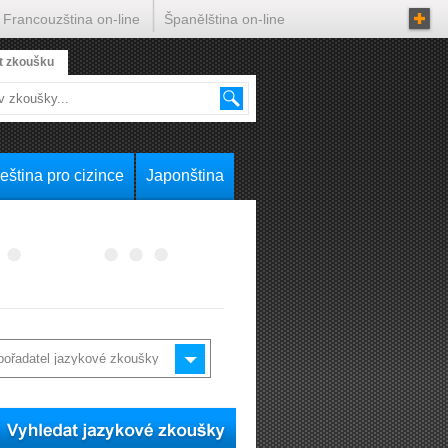
Francouzština on-line
Španělština on-line
t zkoušku
eština pro cizince
Japonština