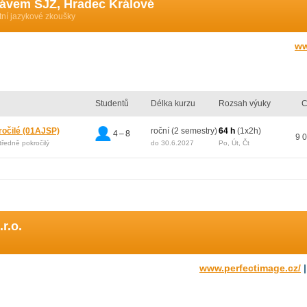
rávem SJZ, Hradec Králové
tní jazykové zkoušky
ww
Studentů
Délka kurzu
Rozsah výuky
C
ročilé
(01AJSP)
roční (2 semestry)
64 h
(1x2h)
4 – 8
9 
středně pokročilý
do 30.6.2027
Po, Út, Čt
r.o.
www.perfectimage.cz/
|