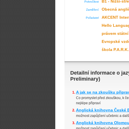
B1 - Nižší-stř
Pokročilost
Obecná angli
Zaměření
AKCENT Inter
Pořadatel
Hello Languag
právem státní
Evropské vzd
škola P.A.R.K
Detailní informace o ja
Preliminary)
A jak se na zkoušku připra
Co promyslet před zkouškou, k č
nejlépe připraví
Anglická knihovna České 
možnost zapůjčení učebnic a dal
Anglická knihovna Olomo
možnost zapůjčení učebnic a dal