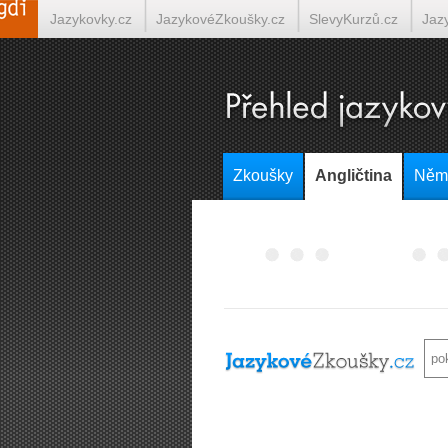
Jazykovky.cz
JazykovéZkoušky.cz
SlevyKurzů.cz
Jaz
Italština on-line
Tlumočení-Překlady.cz
Překládá.cz
T
Zkoušky
Angličtina
Něm