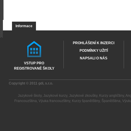
Informace
PROHLÁŠENÍ K INZERCI
PODMÍNKY UŽITÍ
NAPSALI O NÁS
VSTUP PRO
REGISTROVANÉ ŠKOLY
Copyright © 2011
gdi, s.r.o.
Jazykové školy
,
Jazykové kurzy
,
Jazykové zkoušky
,
Kurzy angličtiny
,
Ang
Francouzština
,
Výuka francouzštiny
,
Kurzy španělštiny
,
Španělština
,
Výuka