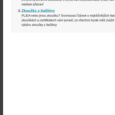
nejlépe připraví
Zkoušky z italštiny
PLIDA nebo jinou zkoušku? Srovnávací článek o nejběžnějších ital
zkouškách a certifikátech vám poradí, co všechno byste měli zvážit 
výběru zkoušky z italštiny.