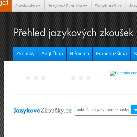
Jazykovky.cz
JazykovéZkoušky.cz
SlevyKurzů.cz
Jaz
Španělština on-line
Italština on-line
Tlumočení-Překlady.
Zkoušky
Angličtina
Němčina
Francouzština
Š