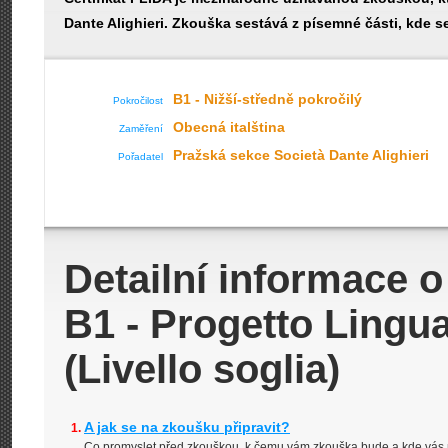
Dante Alighieri. Zkouška sestává z písemné části, kde se 
B1 - Nižší-středně pokročilý
Pokročilost
Obecná italština
Zaměření
Pražská sekce Società Dante Alighieri
Pořadatel
Detailní informace 
B1 - Progetto Lingua 
(Livello soglia)
A jak se na zkoušku připravit?
Co promyslet před zkouškou, k čemu vám zkouška bude a kde vás 