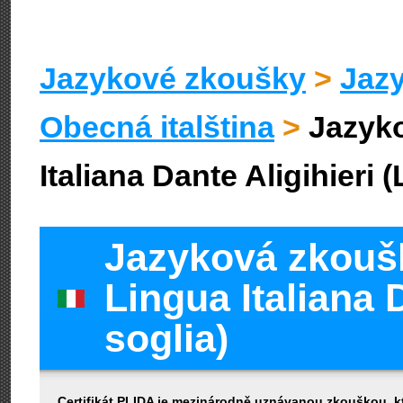
Jazykové zkoušky
>
Jazy
Obecná italština
>
Jazyk
Italiana Dante Aligihieri (
Jazyková zkoušk
Lingua Italiana D
soglia)
Certifikát PLIDA je mezinárodně uznávanou zkouškou, kte