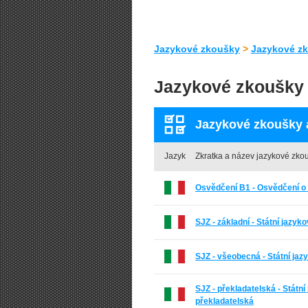
Jazykové zkoušky
>
Jazykové zk
Jazykové zkoušky z
Jazykové zkoušky a 
Jazyk
Zkratka a název jazykové zko
Osvědčení B1 - Osvědčení o 
SJZ - základní - Státní jazyk
SJZ - všeobecná - Státní ja
SJZ - překladatelská - Státn
překladatelská