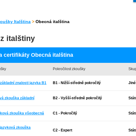
oušky Italština
>
Obecná italština
 italštiny
certifikáty Obecná italština
ušky
Pokročilost zkoušky
Skup
základní znalosti jazyka B1
B1 - Nižší-středně pokročilý
Jiné
ová zkouška základní
B2 - Vyšší-středně pokročilý
Stát
zyková zkouška všeobecná
C1 - Pokročilý
Stát
í jazyková zkouška
C2 - Expert
Stát