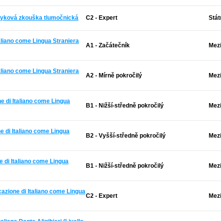
jazyková zkouška tlumočnická
C2 - Expert
Stát
taliano come Lingua Straniera
A1 - Začátečník
Mezi
taliano come Lingua Straniera
A2 - Mírně pokročilý
Mezi
ne di Italiano come Lingua
B1 - Nižší-středně pokročilý
Mezi
e di Italiano come Lingua
B2 - Vyšší-středně pokročilý
Mezi
e di Italiano come Lingua
B1 - Nižší-středně pokročilý
Mezi
azione di Italiano come Lingua
C2 - Expert
Mezi