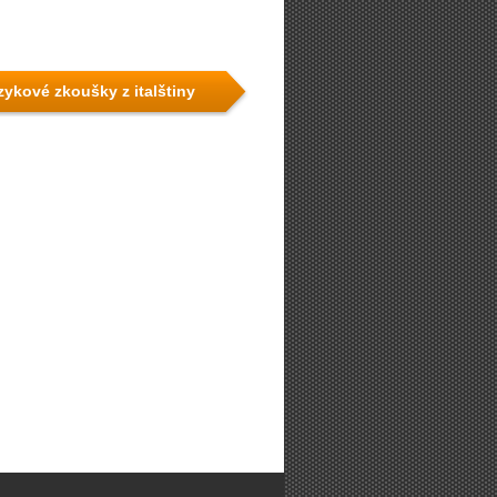
azykové zkoušky z italštiny