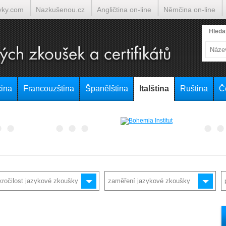
yky.com
Nazkušenou.cz
Angličtina on-line
Němčina on-line
lumočí.cz
Hleda
ina
Francouzština
Španělština
Italština
Ruština
Č