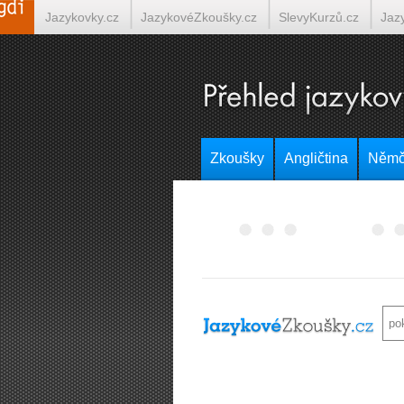
Jazykovky.cz
JazykovéZkoušky.cz
SlevyKurzů.cz
Jaz
Italština on-line
Tlumočení-Překlady.cz
Překládá.cz
T
Zkoušky
Angličtina
Němč