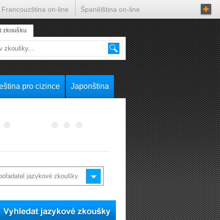
Francouzština on-line
Španělština on-line
t zkoušku
eština pro cizince
Japonština