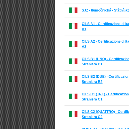
SJZ - tlumočnická - Státní 
CILS A1 - Certificazione di I
A1
CILS A2 - Certificazione di I
A2
CILS B1 (UNO) - Certificazio
Straniera B1
CILS B2 (DUE) - Certificazion
Straniera B2
CILS C1 (TRE) - Certificazion
Straniera C1
CILS C2 (QUATTRO) - Certific
Straniera C2