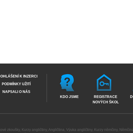
OHLÁŠENÍ K INZERCI
PODMÍNKY UŽITÍ
NAPSALI O NÁS
KDO JSME
REGISTRACE
D
NOVÝCH ŠKOL
kové zkoušky
,
Kurzy angličtiny
,
Angličtina
,
Výuka angličtiny
,
Kurzy němčiny
,
Němčin