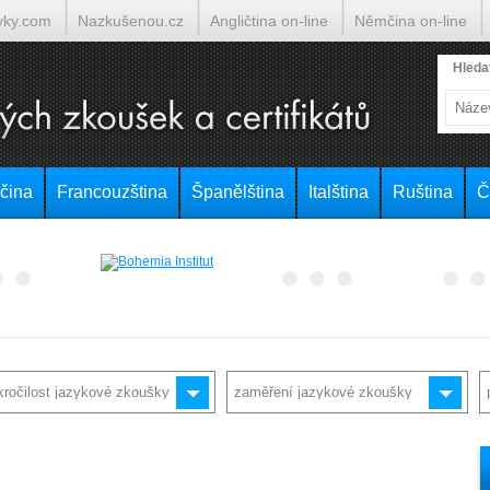
yky.com
Nazkušenou.cz
Angličtina on-line
Němčina on-line
lumočí.cz
Hleda
čina
Francouzština
Španělština
Italština
Ruština
Č