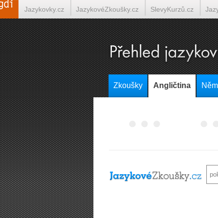
Jazykovky.cz
JazykovéZkoušky.cz
SlevyKurzů.cz
Jaz
Italština on-line
Tlumočení-Překlady.cz
Překládá.cz
T
Zkoušky
Angličtina
Něm