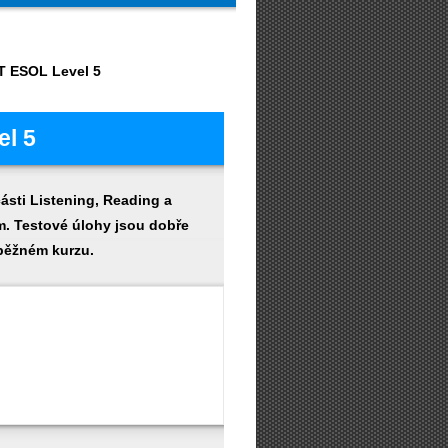
T ESOL Level 5
l 5
ásti Listening, Reading a
em. Testové úlohy jsou dobře
běžném kurzu.