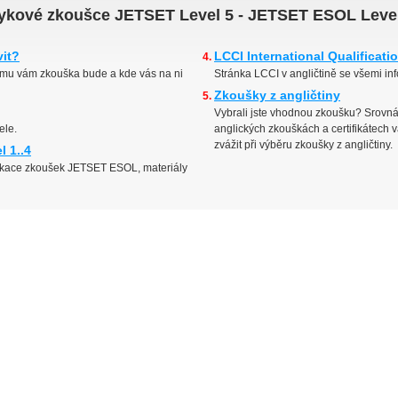
azykové zkoušce JETSET Level 5 - JETSET ESOL Leve
vit?
LCCI International Qualificati
emu vám zkouška bude a kde vás na ni
Stránka LCCI v angličtině se všemi i
Zkoušky z angličtiny
Vybrali jste vhodnou zkoušku? Srovná
ele.
anglických zkouškách a certifikátech 
zvážit při výběru zkoušky z angličtiny.
 1..4
ifikace zkoušek JETSET ESOL, materiály