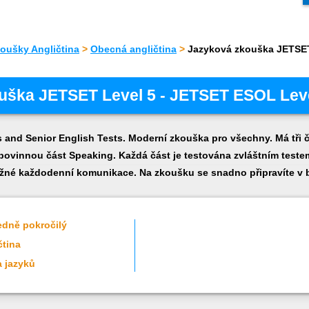
oušky Angličtina
>
Obecná angličtina
>
Jazyková zkouška JETSE
uška JETSET Level 5 - JETSET ESOL Leve
 and Senior English Tests. Moderní zkouška pro všechny. Má tři č
nepovinnou část Speaking. Každá část je testována zvláštním test
ěžné každodenní komunikace. Na zkoušku se snadno připravíte v 
ředně pokročilý
čtina
a jazyků