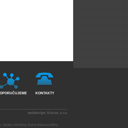
OPORUČUJEME
KONTAKTY
webdesign:
Kurzor, s.r.o.
a
,
Výuka němčiny
,
Kurzy francouzštiny
,