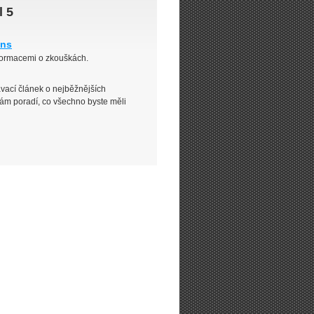
l 5
ons
nformacemi o zkouškách.
vací článek o nejběžnějších
vám poradí, co všechno byste měli