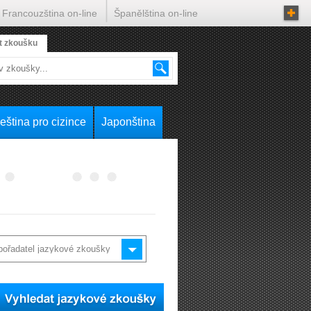
Francouzština on-line
Španělština on-line
t zkoušku
eština pro cizince
Japonština