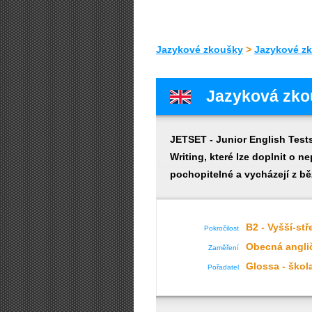
Jazykové zkoušky
>
Jazykové zk
Jazyková zko
JETSET - Junior English Tests
Writing, které lze doplnit o 
pochopitelné a vycházejí z b
B2 - Vyšší-st
Pokročilost
Obecná angli
Zaměření
Glossa - škol
Pořadatel