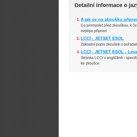
Detailní informace o j
A jak se na zkoušku připra
Co promyslet před zkouškou, k č
nejlépe připraví
LCCI - JETSET ESOL
Základní popis zkoušek u pořadat
LCCI - JETSET ESOL - Level
Stránka LCCI v angličtině - spec
ke zkoušce.