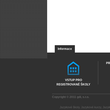
Informace
PR
VSTUP PRO
REGISTROVANÉ ŠKOLY
Copyright © 2011
gdi, s.r.o.
Jazykové školy
,
Jazykové kurzy
,
Jazy