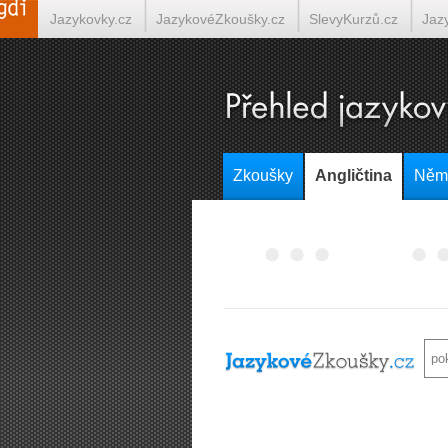
Jazykovky.cz
JazykovéZkoušky.cz
SlevyKurzů.cz
Jaz
Italština on-line
Tlumočení-Překlady.cz
Překládá.cz
T
Zkoušky
Angličtina
Něm