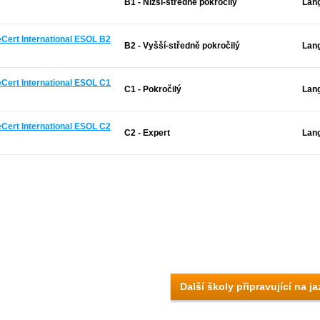
B1 - Nižší-středně pokročilý
Lan
Cert International ESOL B2
B2 - Vyšší-středně pokročilý
Lan
Cert International ESOL C1
C1 - Pokročilý
Lan
Cert International ESOL C2
C2 - Expert
Lan
Další školy připravující na j