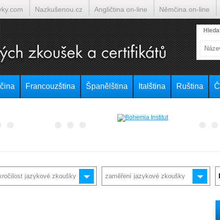
yky.com
Nazkušenou.cz
Angličtina on-line
Němčina on-line
lumočí.cz
Hleda
čina
Francouzština
Španělština
Italština
Ruština
Č