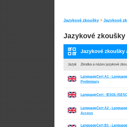
Jazykové zkoušky
>
Jazykové zk
Jazykové zkoušky 
Jazykové zkoušky a
Jazyk
Zkratka a název jazykové zko
LanguageCert A1 - Language
Preliminary
LanguageCert - IESOL-ISES
LanguageCert A2 - Language
Access
LanguageCert B1 - Language