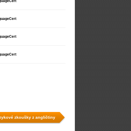
guageCert
guageCert
guageCert
guageCert
azykové zkoušky z angličtiny