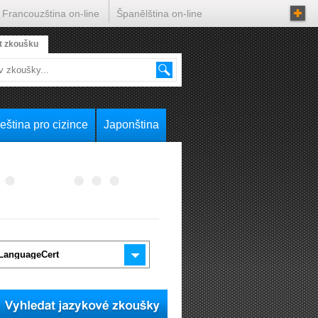
Francouzština on-line
Španělština on-line
t zkoušku
eština pro cizince
Japonština