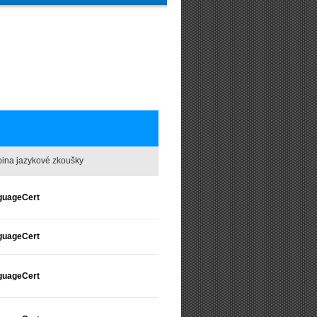
ina jazykové zkoušky
guageCert
guageCert
guageCert