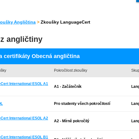
oušky Angličtina
>
Zkoušky LanguageCert
z angličtiny
 certifikáty Obecná angličtina
ušky
Pokročilost zkoušky
Skup
Cert International ESOL A1
A1 - Začátečník
Lan
OL
Pro studenty všech pokročilostí
Lan
Cert International ESOL A2
A2 - Mírně pokročilý
Lan
Cert International ESOL B1