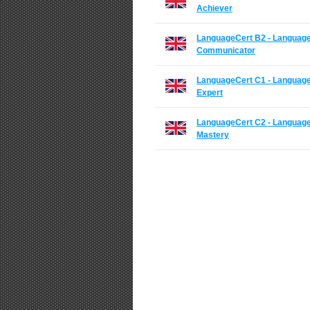
Achiever
LanguageCert B2 - Language
Communicator
LanguageCert C1 - Language
Expert
LanguageCert C2 - Language
Mastery